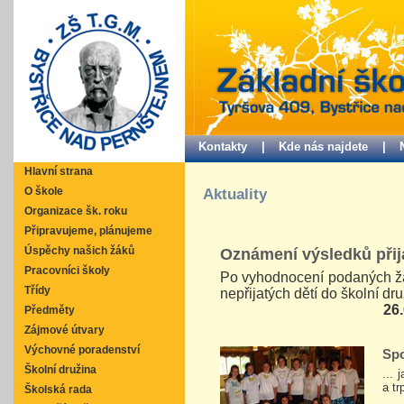
Kontakty |
Kde nás najdete |
Hlavní strana
O škole
Aktuality
Organizace šk. roku
Připravujeme, plánujeme
Oznámení výsledků přija
Úspěchy našich žáků
Pracovníci školy
Po vyhodnocení podaných žád
Třídy
nepřijatých dětí do školní dr
26.
Předměty
Zájmové útvary
Výchovné poradenství
Spo
Školní družina
... 
a tr
Školská rada