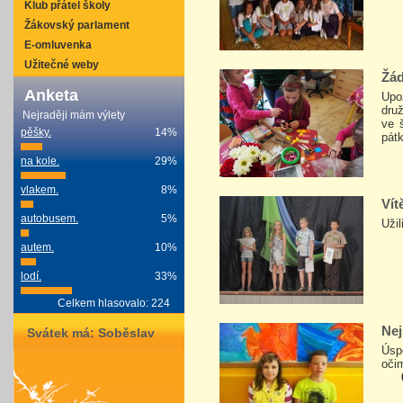
Klub přátel školy
Žákovský parlament
E-omluvenka
Užitečné weby
Žád
Anketa
Upo
dru
Nejraději mám výlety
ve 
pěšky.
14%
pát
na kole.
29%
vlakem.
8%
Vít
autobusem.
5%
Užil
autem.
10%
lodí.
33%
Celkem hlasovalo: 224
Nej
Svátek má:
Soběslav
Úsp
oči