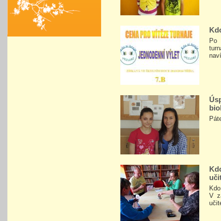
Kdo
Po 
tur
naví
Ús
bio
Páte
Kdo
uči
Kdo 
V z
učit