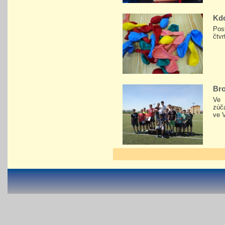
Kdo
Pos
čtvr
Bro
Ve 
zúča
ve 