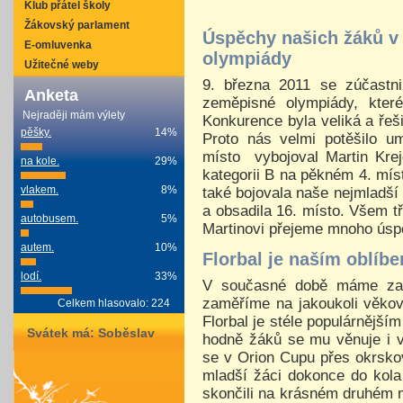
Klub přátel školy
Žákovský parlament
Úspěchy našich žáků v
E-omluvenka
olympiády
Užitečné weby
9. března 2011 se zúčastni
Anketa
zeměpisné olympiády, kte
Nejraději mám výlety
Konkurence byla veliká a řeši
pěšky.
14%
Proto nás velmi potěšilo um
místo vybojoval Martin Kre
na kole.
29%
kategorii B na pěkném 4. mís
také bojovala naše nejmladší
vlakem.
8%
a obsadila 16. místo. Všem 
autobusem.
5%
Martinovi přejeme mnoho úsp
autem.
10%
Florbal je naším oblí
lodí.
33%
V současné době máme za s
zaměříme na jakoukoli věkov
Celkem hlasovalo: 224
Florbal je stéle populárnějš
Svátek má:
Soběslav
hodně žáků se mu věnuje i v
se v Orion Cupu přes okrskov
mladší žáci dokonce do kola
skončili na krásném druhém m