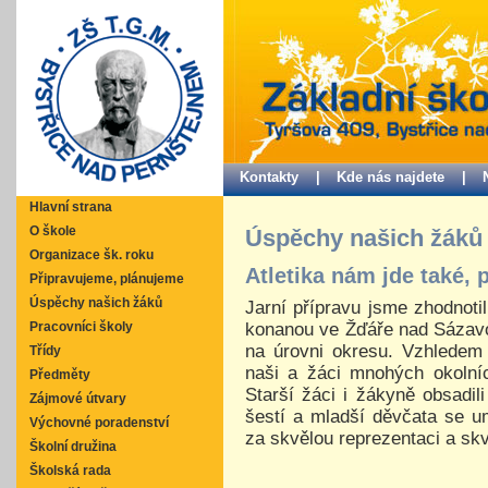
Kontakty |
Kde nás najdete |
Hlavní strana
O škole
Úspěchy našich žáků
Organizace šk. roku
Atletika nám jde také,
Připravujeme, plánujeme
Úspěchy našich žáků
Jarní přípravu jsme zhodnotil
konanou ve Žďáře nad Sázavou
Pracovníci školy
na úrovni okresu. Vzhledem 
Třídy
naši a žáci mnohých okolníc
Předměty
Starší žáci i žákyně obsadili
Zájmové útvary
šestí a mladší děvčata se u
Výchovné poradenství
za skvělou reprezentaci a sk
Školní družina
Školská rada