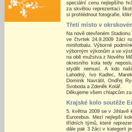
speciální cenu nejlepšího h
za skvělou reprezentaci škol
si prohlédnout fotografie, kl
Třetí místo v okrskové
Na nově otevřeném Stadionu 
ve čtvrtek 24.9.2009 žáci n
minifotbalu. Výborné podmín
výborným výkonům a ve výsle
na obě mužstva z Nového Měs
okresního kola tedy nepost
stydět nemusí. A kdo naši
Lahodný, Ivo Kadlec, Marek
Dominik Navrátil, Ondřej Ry
Svoboda a Zdeněk Kolář.
Děkujeme všem chlapcům za s
Krajské kolo soutěže E
5. května 2009 se v Jihlavě
Eurorebus. Mezi nejlepší kol
třídních týmů, které repreze
dále pak 3 žáci v kategorii j