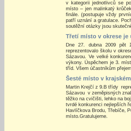
v kategorii jednotlivců se 
místo – jen malinkatý krůče
finále. (postupuje vždy prvn
patří uznání a gratulace. Poc
soutěžní otázky jsou skutečn
Třetí místo v okrese j
Dne 27. dubna 2009 pět 
reprezentovalo školu v okres
Sázavou. Ve velké konkurenc
výkony. Úspěchem je 3. míst
tříd. Všem účastníkům přeje
Šesté místo v krajské
Martin Krejčí z 9.B třídy rep
Sázavou v zeměpisných znalo
těžko na cvičišti, lehko na boj
tvrdé konkurenci nejlepších ř
Havlíčkova Brodu, Třebíče, Pe
místo.Gratulujeme.