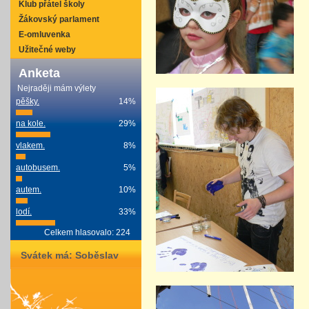
Klub přátel školy
Žákovský parlament
E-omluvenka
Užitečné weby
Anketa
Nejraději mám výlety
pěšky.
14%
na kole.
29%
vlakem.
8%
autobusem.
5%
autem.
10%
lodí.
33%
Celkem hlasovalo: 224
Svátek má:
Soběslav