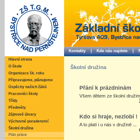
Kontakty |
Kde nás najdete |
Hlavní strana
O škole
Školní družina
Organizace šk. roku
Připravujeme, plánujeme
Přání k prázdninám
Úspěchy našich žáků
Pracovníci školy
Všem dětem ze školní družiny 
Třídy
Předměty
Zájmové útvary
Kdo si hraje, nezlobí !
Výchovné poradenství
A to platí i u nás v družině ...
Školní družina
Plán práce