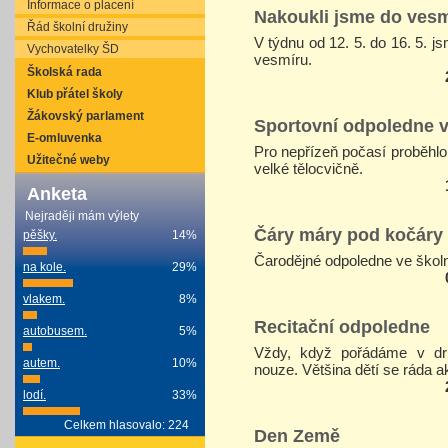
Informace o placení
Nakoukli jsme do ves
Řád školní družiny
V týdnu od 12. 5. do 16. 5. j
Vychovatelky ŠD
vesmíru.
Školská rada
Klub přátel školy
Žákovský parlament
Sportovní odpoledne v
E-omluvenka
Pro nepřízeň počasí proběhlo
Užitečné weby
velké tělocvičně.
Anketa
Nejraději mám výlety
Čáry máry pod kočáry
pěšky.
14%
Čarodějné odpoledne ve školn
na kole.
29%
vlakem.
8%
Recitační odpoledne
autobusem.
5%
Vždy, když pořádáme v dru
autem.
10%
nouze. Většina dětí se ráda ak
lodí.
33%
Celkem hlasovalo: 224
Den Země