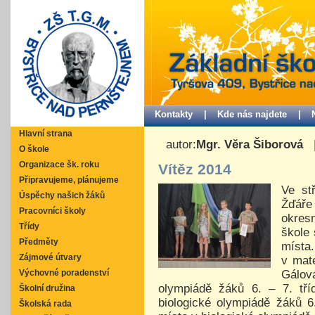
Kontakty |
Kde nás najdete |
Hlavní strana
autor:
Mgr. Věra Šiborová
O škole
Organizace šk. roku
Vítěz 2014
Připravujeme, plánujeme
Ve st
Úspěchy našich žáků
Žďáře
Pracovníci školy
okresn
Třídy
škole 
Předměty
místa.
Zájmové útvary
v mate
Gálov
Výchovné poradenství
olympiádě žáků 6. – 7. tří
Školní družina
biologické olympiádě žáků 6.
Školská rada