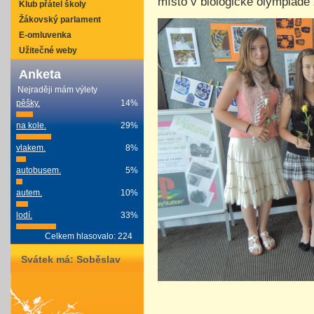
místo v biologické olympiádě ž
Klub přátel školy
Žákovský parlament
E-omluvenka
Užitečné weby
Anketa
Nejraději mám výlety
pěšky.
14%
na kole.
29%
vlakem.
8%
autobusem.
5%
autem.
10%
lodí.
33%
Celkem hlasovalo: 224
Svátek má:
Soběslav