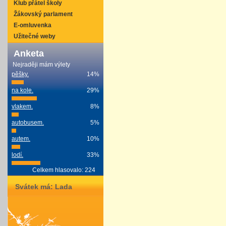
Klub přátel školy
Žákovský parlament
E-omluvenka
Užitečné weby
Anketa
Nejraději mám výlety
pěšky.
14%
na kole.
29%
vlakem.
8%
autobusem.
5%
autem.
10%
lodí.
33%
Celkem hlasovalo: 224
Svátek má:
Lada