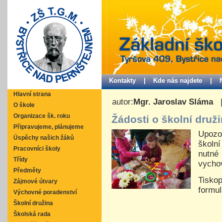
Kontakty |
Kde nás najdete |
Hlavní strana
autor:
Mgr. Jaroslav Sláma
O škole
Organizace šk. roku
Žádosti o školní druž
Připravujeme, plánujeme
Upozo
Úspěchy našich žáků
školní
Pracovníci školy
nutné
Třídy
vychov
Předměty
Tisko
Zájmové útvary
formul
Výchovné poradenství
Školní družina
Školská rada