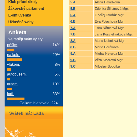
Klub přátel školy
5.A
Alena Havelková
Žákovský parlament
5.B
Zdenka Šilhánová Mgr.
6.A
Ondřej Dvořák Mgr.
E-omluvenka
6.B
Eva Poláchová Mgr.
Užitečné weby
7.A
Jitka Němcová Mgr.
Anketa
7.B
Jana Koscielniaková Mgr.
Nejraději mám výlety
8.A
Marie Nebolová Mgr.
pěšky.
14%
8.B
Marie Horáková
9.A
Michal Neterda Mgr.
na kole.
29%
9.B
Věra Šiborová Mgr.
vlakem.
8%
9.C
Miloslav Sobotka
autobusem.
5%
autem.
10%
lodí.
33%
Celkem hlasovalo: 224
Svátek má:
Lada