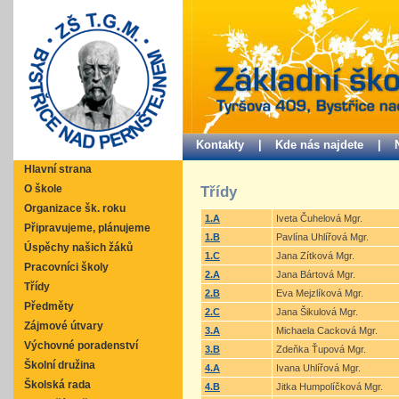
Kontakty |
Kde nás najdete |
Hlavní strana
O škole
Třídy
Organizace šk. roku
1.A
Iveta Čuhelová Mgr.
Připravujeme, plánujeme
1.B
Pavlína Uhlířová Mgr.
Úspěchy našich žáků
1.C
Jana Zítková Mgr.
Pracovníci školy
2.A
Jana Bártová Mgr.
Třídy
2.B
Eva Mejzlíková Mgr.
Předměty
2.C
Jana Šikulová Mgr.
Zájmové útvary
3.A
Michaela Cacková Mgr.
Výchovné poradenství
3.B
Zdeňka Ťupová Mgr.
Školní družina
4.A
Ivana Uhlířová Mgr.
Školská rada
4.B
Jitka Humpolíčková Mgr.