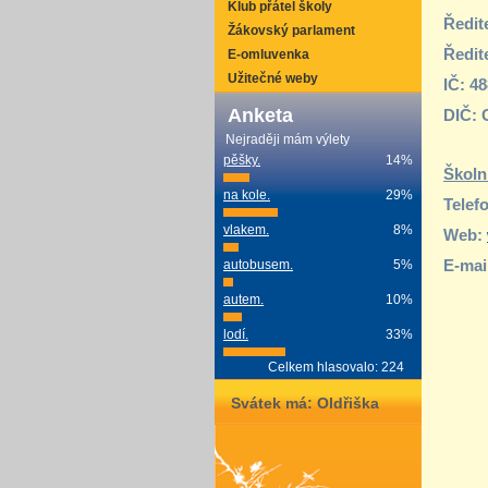
Klub přátel školy
Ředit
Žákovský parlament
Ředite
E-omluvenka
Užitečné weby
IČ: 4
Anketa
DIČ: 
Nejraději mám výlety
pěšky.
14%
Školní
na kole.
29%
Telef
vlakem.
8%
Web:
E-mai
autobusem.
5%
autem.
10%
lodí.
33%
Celkem hlasovalo: 224
Svátek má:
Oldřiška