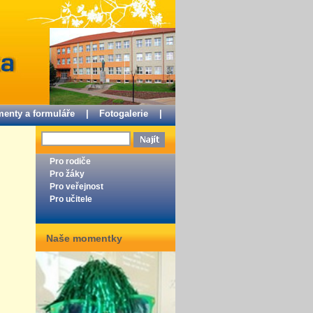
enty a formuláře |
Fotogalerie |
Pro rodiče
Pro žáky
Pro veřejnost
Pro učitele
Naše momentky