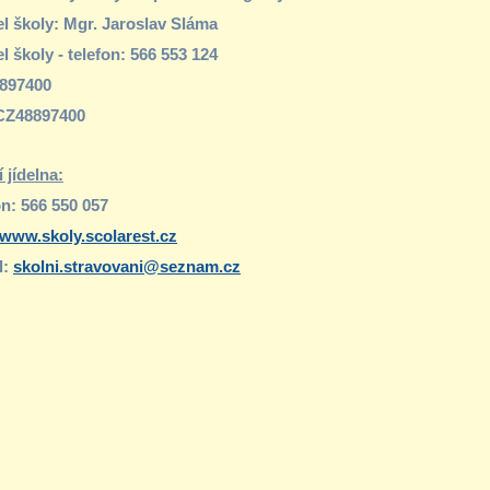
el školy: Mgr. Jaroslav Sláma
l školy - telefon: 566 553 124
8897400
CZ48897400
 jídelna:
on: 566 550 057
www.skoly.scolarest.cz
l:
skolni.stravovani@seznam.cz