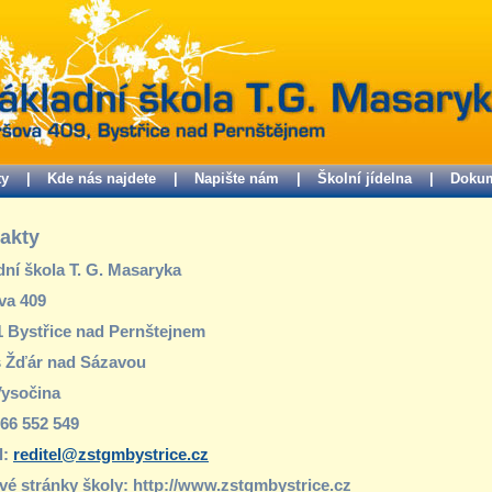
ty |
Kde nás najdete |
Napište nám |
Školní jídelna |
Dokum
akty
dní škola T. G. Masaryka
va 409
1 Bystřice nad Pernštejnem
 Žďár nad Sázavou
Vysočina
566 552 549
l:
reditel@zstgmbystrice.cz
é stránky školy: http://www.zstgmbystrice.cz