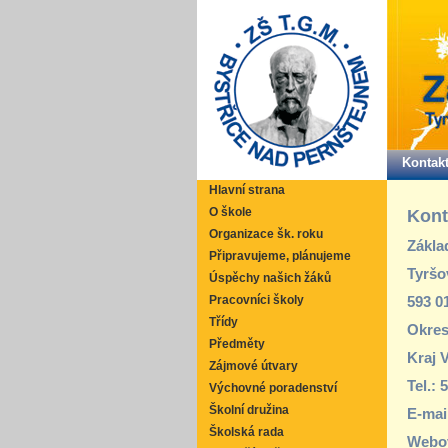
Kontak
Hlavní strana
O škole
Kont
Organizace šk. roku
Zákla
Připravujeme, plánujeme
Tyršo
Úspěchy našich žáků
593 0
Pracovníci školy
Třídy
Okres
Předměty
Kraj 
Zájmové útvary
Tel.: 
Výchovné poradenství
Školní družina
E-mai
Školská rada
Webov